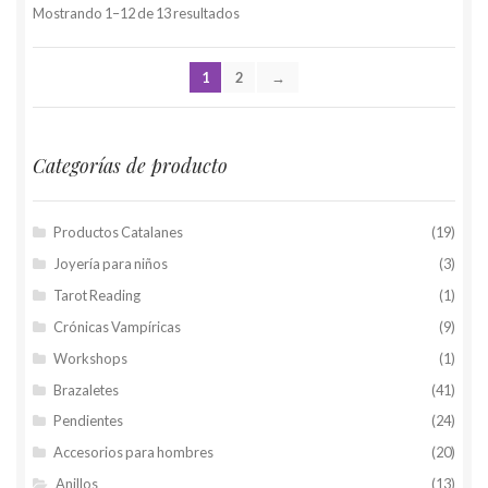
Mostrando 1–12 de 13 resultados
1
2
→
Categorías de producto
Productos Catalanes
(19)
Joyería para niños
(3)
Tarot Reading
(1)
Crónicas Vampíricas
(9)
Workshops
(1)
Brazaletes
(41)
Pendientes
(24)
Accesorios para hombres
(20)
Anillos
(13)