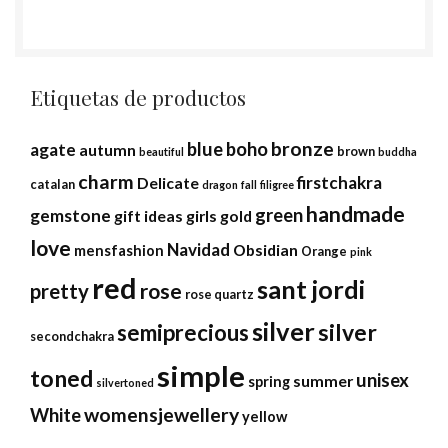
Etiquetas de productos
bronze
blue
boho
agate
autumn
brown
beautiful
buddha
charm
firstchakra
Delicate
catalan
dragon
fall
filigree
handmade
green
gemstone
gift ideas
girls
gold
love
Navidad
Obsidian
mensfashion
Orange
pink
red
sant jordi
rose
pretty
rose quartz
silver
silver
semiprecious
secondchakra
simple
toned
unisex
summer
spring
silvertoned
womensjewellery
White
yellow