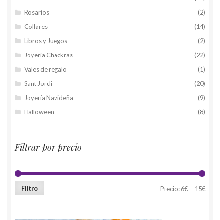
Rosarios
(2)
Collares
(14)
Libros y Juegos
(2)
Joyería Chackras
(22)
Vales de regalo
(1)
Sant Jordi
(20)
Joyería Navideña
(9)
Halloween
(8)
Filtrar por precio
Filtro
Precio:
6€
—
15€