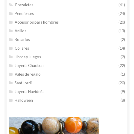
Brazaletes
(41)
Pendientes
(24)
Accesorios para hombres
(20)
Anillos
(13)
Rosarios
(2)
Collares
(14)
Libros y Juegos
(2)
Joyería Chackras
(22)
Vales de regalo
(1)
Sant Jordi
(20)
Joyería Navideña
(9)
Halloween
(8)