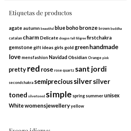
Etiquetas de productos
bronze
blue
boho
agate
autumn
brown
beautiful
buddha
charm
firstchakra
Delicate
catalan
dragon
fall
filigree
handmade
green
gemstone
gift ideas
girls
gold
love
Navidad
Obsidian
mensfashion
Orange
pink
red
sant jordi
rose
pretty
rose quartz
silver
silver
semiprecious
secondchakra
simple
toned
unisex
summer
spring
silvertoned
womensjewellery
White
yellow
Escoge idioma: